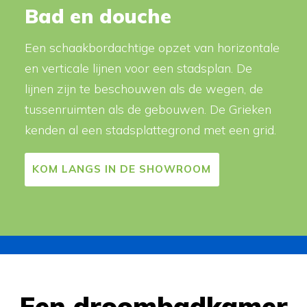
Bad en douche
Een schaakbordachtige opzet van horizontale
en verticale lijnen voor een stadsplan. De
lijnen zijn te beschouwen als de wegen, de
tussenruimten als de gebouwen. De Grieken
kenden al een stadsplattegrond met een grid.
KOM LANGS IN DE SHOWROOM
Een droombadkamer