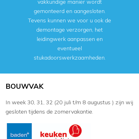
vakkundige manier wordt
gemonteerd en aangesloten.
Tevens kunnen we voor u ook de
demontage verzorgen, het
leidingwerk aanpassen en
eventueel
stukadoorswerkzaamheden.
BOUWVAK
In week 30, 31, 32 (20 juli t/m 8 augustus ) zijn wij
gesloten tijdens de zomervakantie.